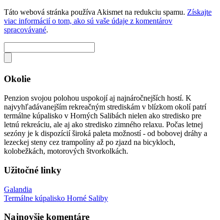
Táto webová stránka používa Akismet na redukciu spamu.
Získajte
viac informácií o tom, ako sú vaše údaje z komentárov
spracovávané
.
Okolie
Penzion svojou polohou uspokojí aj najnáročnejších hostí. K
najvyhľadávanejším rekreačným strediskám v blízkom okolí patrí
termálne kúpalisko v Horných Salibách nielen ako stredisko pre
letnú rekreáciu, ale aj ako stredisko zimného relaxu. Počas letnej
sezóny je k dispozícií široká paleta možností - od bobovej dráhy a
lezeckej steny cez trampolíny až po zjazd na bicykloch,
kolobežkách, motorových štvorkolkách.
Užitočné linky
Galandia
Termálne kúpalisko Horné Saliby
Najnovšie komentáre