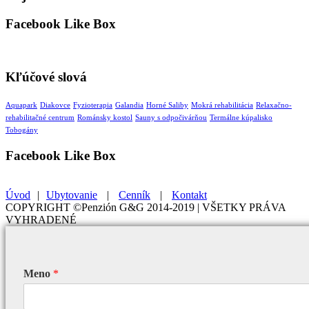
Facebook Like Box
Kľúčové slová
Aquapark
Diakovce
Fyzioterapia
Galandia
Horné Saliby
Mokrá rehabilitácia
Relaxačno-
rehabilitačné centrum
Románsky kostol
Sauny s odpočivárňou
Termálne kúpalisko
Tobogány
Facebook Like Box
Úvod
|
Ubytovanie
|
Cenník
|
Kontakt
COPYRIGHT ©Penzión G&G 2014-2019 | VŠETKY PRÁVA
VYHRADENÉ
Meno
*